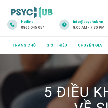
Hotline
info@psychub.vn
0866 045 054
8.00 AM - 7.30 PM
TRANG CHỦ
GIỚI THIỆU
CHUYÊN GIA
5 ĐIỀU K
VỀ S