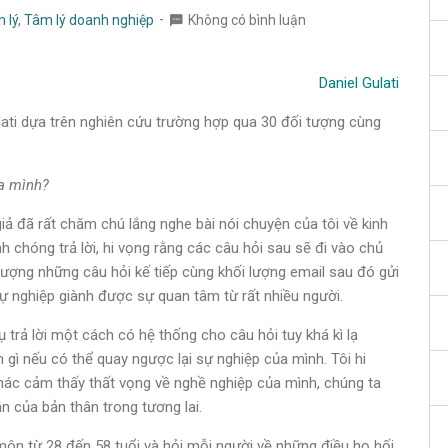
 lý
,
Tâm lý doanh nghiệp
Không có bình luận
Daniel Gulati
Gulati dựa trên nghiên cứu trường hợp qua 30 đối tượng cùng
ủa mình?
iả đã rất chăm chú lắng nghe bài nói chuyện của tôi về kinh
nh chóng trả lời, hi vọng rằng các câu hỏi sau sẽ đi vào chủ
 lượng những câu hỏi kế tiếp cùng khối lượng email sau đó gửi
 sự nghiệp giành được sự quan tâm từ rất nhiều người.
 trả lời một cách có hệ thống cho câu hỏi tuy khá kì lạ
 gì nếu có thể quay ngược lại sự nghiệp của mình. Tôi hi
hác cảm thấy thất vọng về nghề nghiệp của mình, chúng ta
n của bản thân trong tương lai.
môn từ 28 đến 58 tuổi và hỏi mỗi người về những điều họ hối