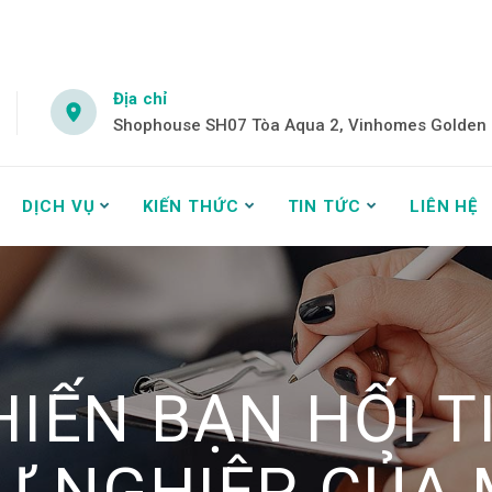
Địa chỉ
Shophouse SH07 Tòa Aqua 2, Vinhomes Golden R
DỊCH VỤ
KIẾN THỨC
TIN TỨC
LIÊN HỆ
HIẾN BẠN HỐI 
Ự NGHIỆP CỦA