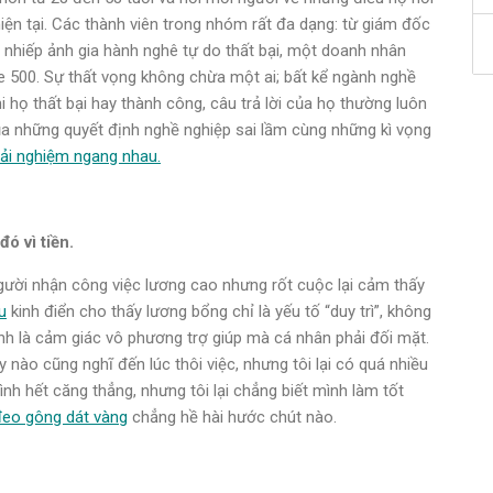
iện tại. Các thành viên trong nhóm rất đa dạng: từ giám đốc
 nhiếp ảnh gia hành nghê tự do thất bại, một doanh nhân
e 500. Sự thất vọng không chừa một ai; bất kể ngành nghề
i họ thất bại hay thành công, câu trả lời của họ thường luôn
ủa những quyết định nghề nghiệp sai lầm cùng những kì vọng
rải nghiệm ngang nhau.
ó vì tiền.
người nhận công việc lương cao nhưng rốt cuộc lại cảm thấy
u
kinh điển cho thấy lương bổng chỉ là yếu tố “duy trì”, không
hính là cảm giác vô phương trợ giúp mà cá nhân phải đối mặt.
 nào cũng nghĩ đến lúc thôi việc, nhưng tôi lại có quá nhiều
ình hết căng thẳng, nhưng tôi lại chẳng biết mình làm tốt
đeo gông dát vàng
chẳng hề hài hước chút nào.