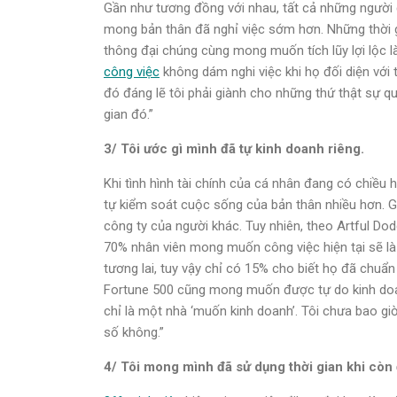
Gần như tương đồng với nhau, tất cả những người
mong bản thân đã nghỉ việc sớm hơn. Những thời gi
thông đại chúng cùng mong muốn tích lũy lợi lộc 
công việc
không dám nghi việc khi họ đối diện với
đó đáng lẽ tôi phải giành cho những thứ thật sự qu
gian đó.”
3/ Tôi ước gì mình đã tự kinh doanh riêng.
Khi tình hình tài chính của cá nhân đang có chiều
tự kiểm soát cuộc sống của bản thân nhiều hơn. Giả
công ty của người khác. Tuy nhiên, theo Artful Dod
70% nhân viên mong muốn công việc hiện tại sẽ là
tương lai, tuy vậy chỉ có 15% cho biết họ đã chuẩ
Fortune 500 cũng mong muốn được tự do kinh doanh.
chỉ là một nhà ‘muốn kinh doanh’. Tôi chưa bao g
số không.”
4/ Tôi mong mình đã sử dụng thời gian khi còn 