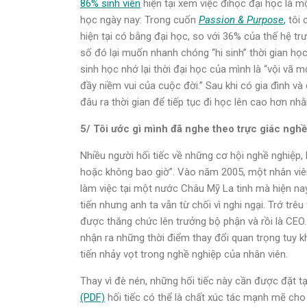
86% sinh viên
hiện tại xem việc đihọc đại học là m
học ngày nay: Trong cuốn
Passion & Purpose
,
tôi 
hiện tại có bằng đại học, so với 36% của thế hệ tr
số đó lại muốn nhanh chóng “hi sinh” thời gian họ
sinh học nhớ lại thời đại học của mình là “vội vã 
đầy niềm vui của cuộc đời.” Sau khi có gia đình và
đâu ra thời gian để tiếp tục đi học lên cao hơn nh
5/ Tôi ước gì mình đã nghe theo trực giác nghề
Nhiều người hối tiếc về những cơ hội nghề nghiệp, 
hoặc không bao giờ”. Vào năm 2005, một nhân vi
làm việc tại một nước Châu Mỹ La tinh mà hiện nay 
tiến nhưng anh ta vẫn từ chối vì nghi ngại. Trớ tr
được thăng chức lên trưởng bộ phận và rồi là CEO. N
nhận ra những thời điểm thay đổi quan trọng tuy 
tiến nhảy vọt trong nghề nghiệp của nhân viên.
Thay vì đè nén, những hối tiếc này cần được đặt tại
(PDF)
hối tiếc có thể là chất xúc tác mạnh mẽ cho 