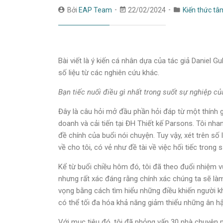
Bởi
EAP Team
22/02/2024
Kiến thức tâm
Bài viết là ý kiến cá nhân dựa của tác giả Daniel 
số liệu từ các nghiên cứu khác.
Bạn tiếc nuối điều gì nhất trong suốt sự nghiệp c
Đây là câu hỏi mở đầu phần hỏi đáp từ một thính g
doanh và cải tiến tại ĐH Thiết kế Parsons. Tôi nha
đề chính của buổi nói chuyện. Tuy vậy, xét trên số
về cho tôi, có vẻ như đề tài về việc hối tiếc trong
Kể từ buổi chiều hôm đó, tôi đã theo đuổi nhiệm vụ
nhưng rất xác đáng rằng chính xác chúng ta sẽ làm
vọng bằng cách tìm hiểu những điều khiến người k
có thể tối đa hóa khả năng giảm thiểu những ân hậ
Với mục tiêu đó, tôi đã phỏng vấn 30 nhà chuyên 