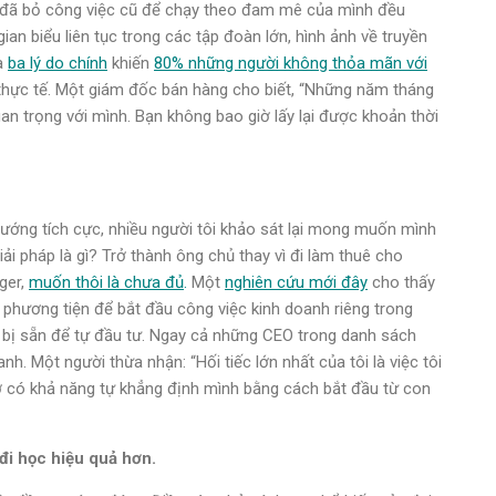
 đã bỏ công việc cũ để chạy theo đam mê của mình đều
an biểu liên tục trong các tập đoàn lớn, hình ảnh về truyền
là
ba lý do chính
khiến
80% những người không thỏa mãn với
 thực tế. Một giám đốc bán hàng cho biết, “Những năm tháng
an trọng với mình. Bạn không bao giờ lấy lại được khoản thời
 hướng tích cực, nhiều người tôi khảo sát lại mong muốn mình
i pháp là gì? Trở thành ông chủ thay vì đi làm thuê cho
ger,
muốn thôi là chưa đủ
.
Một
nghiên cứu mới đây
cho thấy
 phương tiện để bắt đầu công việc kinh doanh riêng trong
n bị sẵn để tự đầu tư. Ngay cả những CEO trong danh sách
 Một người thừa nhận: “Hối tiếc lớn nhất của tôi là việc tôi
iờ có khả năng tự khẳng định mình bằng cách bắt đầu từ con
đi học hiệu quả hơn.