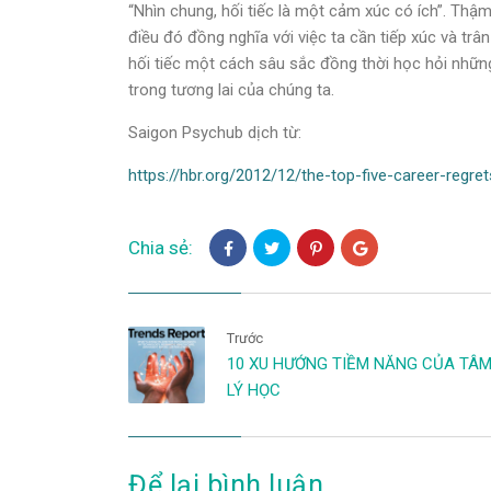
“Nhìn chung, hối tiếc là một cảm xúc có ích”. Th
điều đó đồng nghĩa với việc ta cần tiếp xúc và trâ
hối tiếc một cách sâu sắc đồng thời học hỏi những
trong tương lai của chúng ta.
Saigon Psychub dịch từ:
https://hbr.org/2012/12/the-top-five-career-regret
Chia sẻ:
Trước
10 XU HƯỚNG TIỀM NĂNG CỦA TÂ
LÝ HỌC
Để lại bình luận