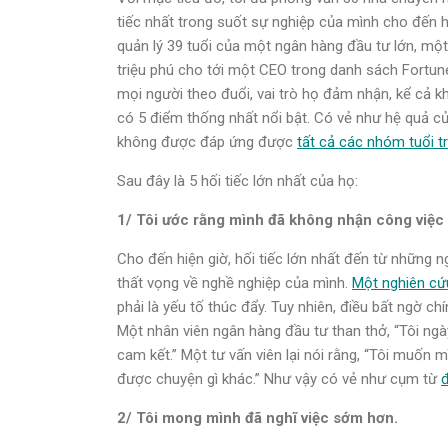
tiếc nhất trong suốt sự nghiệp của mình cho đến h
quản lý 39 tuổi của một ngân hàng đầu tư lớn, một
triệu phú cho tới một CEO trong danh sách Fortun
mọi người theo đuổi, vai trò họ đảm nhận, kể cả kh
có 5 điểm thống nhất nổi bật. Có vẻ như hệ quả c
không được đáp ứng được
tất cả các nhóm tuổi t
Sau đây là 5 hối tiếc lớn nhất của họ:
1/ Tôi ước rằng mình đã không nhận công việc đ
Cho đến hiện giờ, hối tiếc lớn nhất đến từ những 
thất vọng về nghề nghiệp của mình.
Một nghiên cứ
phải là yếu tố thúc đẩy. Tuy nhiên, điều bất ngờ c
Một nhân viên ngân hàng đầu tư than thở, “Tôi ngày
cam kết.” Một tư vấn viên lại nói rằng, “Tôi muốn m
được chuyện gì khác.” Như vậy có vẻ như cụm từ
2/ Tôi mong mình đã nghĩ việc sớm hơn.