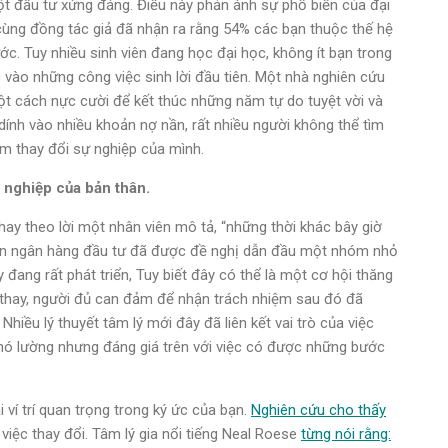
ột đầu tư xứng đáng. Điều này phản ánh sự phổ biến của đại
cùng đồng tác giả đã nhận ra rằng 54% các bạn thuộc thế hệ
ước. Tuy nhiều sinh viên đang học đại học, không ít bạn trong
c vào những công việc sinh lời đầu tiên. Một nhà nghiên cứu
một cách nực cười để kết thúc những năm tự do tuyệt vời và
 dính vào nhiều khoản nợ nần, rất nhiều người không thể tìm
ằm thay đổi sự nghiệp của mình.
 nghiệp của bản thân.
hay theo lời một nhân viên mô tả, “những thời khác bây giờ
ên ngân hàng đầu tư đã được đề nghị dẫn đầu một nhóm nhỏ
đang rất phát triển, Tuy biết đây có thể là một cơ hội thăng
êu thay, người đủ can đảm để nhận trách nhiệm sau đó đã
hiều lý thuyết tâm lý mới đây đã liên kết vai trò của việc
khó lường nhưng đáng giá trên với việc có được những bước
 ví trí quan trọng trong ký ức của bạn.
Nghiên cứu cho thấy
việc thay đổi. Tâm lý gia nổi tiếng Neal Roese
từng nói rằng: