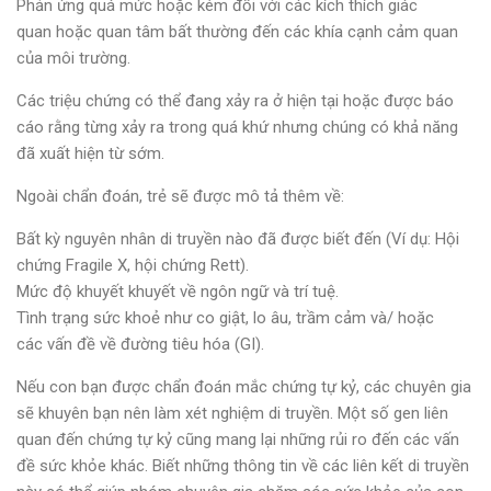
Phản ứng quá mức hoặc kém đối với các kích thích giác
quan hoặc quan tâm bất thường đến các khía cạnh cảm quan
của môi trường.
Các triệu chứng có thể đang xảy ra ở hiện tại hoặc được báo
cáo rằng từng xảy ra trong quá khứ nhưng chúng có khả năng
đã xuất hiện từ sớm.
Ngoài chẩn đoán, trẻ sẽ được mô tả thêm về:
Bất kỳ nguyên nhân di truyền nào đã được biết đến (Ví dụ: Hội
chứng Fragile X, hội chứng Rett).
Mức độ khuyết khuyết về ngôn ngữ và trí tuệ.
Tình trạng sức khoẻ như co giật, lo âu, trầm cảm và/ hoặc
các vấn đề về đường tiêu hóa (GI).
Nếu con bạn được chẩn đoán mắc chứng tự kỷ, các chuyên gia
sẽ khuyên bạn nên làm xét nghiệm di truyền. Một số gen liên
quan đến chứng tự kỷ cũng mang lại những rủi ro đến các vấn
đề sức khỏe khác. Biết những thông tin về các liên kết di truyền