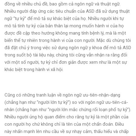
đồng về nhiều chủ đề, bao gồm cả ngôn ngữ và thuật ngữ.
Nhiều người đáp ứng các tiêu chuẩn của ASD đã sử dụng thuật
ngữ “tự kỷ” để mô tả sự khác biệt của họ. Nhiều người khi tự
mô tả tính tự kỷ của bản thân lại mong muốn hành vi của họ
được đề cập theo hướng không mang tính bệnh lý, mà là một
biến thể tự nhiên trong hành vi của con người. Mặc dù chúng tôi
đã đặt chủ ý trong việc sử dụng ngôn ngữ y khoa để mô tả ASD
trong suốt bộ tài liệu này, chúng tôi cũng vẫn nhận ra rằng đối
với một số người, tự kỷ chỉ đơn giản được xem như là một sự
khác biệt trong hành vi xã hội.
Cũng có những tranh luận về ngôn ngữ ưu-tiên-nhận-dạng
(chẳng hạn như “người lớn tự kỷ”) so với ngôn ngữ ưu-tiên-cá-
nhân (chẳng hạn như “người lớn mắc chứng rối loạn phổ tự kỷ”).
Nhiều người ủng hộ quan điểm cho rằng tự kỷ là một phần của
con người họ chứ không chỉ là tên của một chẩn đoán. Điều
này nhấn mạnh lên nhu cầu về sự nhạy cảm, thấu hiểu và chấp