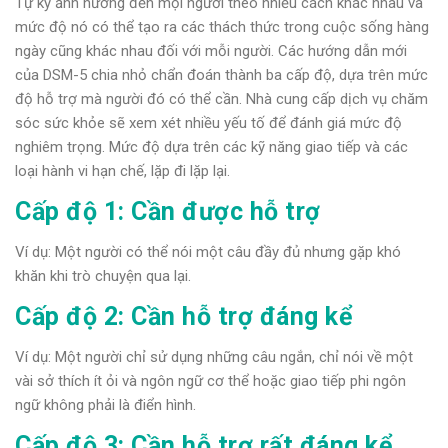
Tự kỷ ảnh hưởng đến mọi người theo nhiều cách khác nhau và
mức độ nó có thể tạo ra các thách thức trong cuộc sống hàng
ngày cũng khác nhau đối với mỗi người. Các hướng dẫn mới
của DSM-5 chia nhỏ chẩn đoán thành ba cấp độ, dựa trên mức
độ hỗ trợ mà người đó có thể cần. Nhà cung cấp dịch vụ chăm
sóc sức khỏe sẽ xem xét nhiều yếu tố để đánh giá mức độ
nghiêm trọng. Mức độ dựa trên các kỹ năng giao tiếp và các
loại hành vi hạn chế, lặp đi lặp lại.
Cấp độ 1: Cần được hỗ trợ
Ví dụ: Một người có thể nói một câu đầy đủ nhưng gặp khó
khăn khi trò chuyện qua lại.
Cấp độ 2: Cần hỗ trợ đáng kể
Ví dụ: Một người chỉ sử dụng những câu ngắn, chỉ nói về một
vài sở thích ít ỏi và ngôn ngữ cơ thể hoặc giao tiếp phi ngôn
ngữ không phải là điển hình.
Cấp độ 3: Cần hỗ trợ rất đáng kể