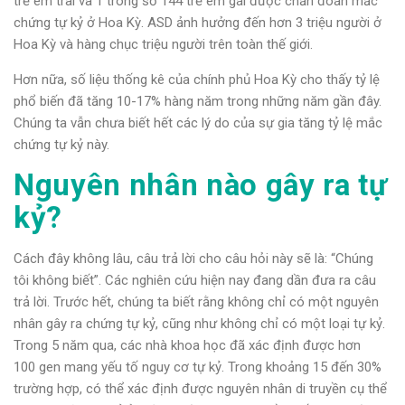
trẻ em trai và 1 trong số 144 trẻ em gái được chẩn đoán mắc
chứng tự kỷ ở Hoa Kỳ. ASD ảnh hưởng đến hơn 3 triệu người ở
Hoa Kỳ và hàng chục triệu người trên toàn thế giới.
Hơn nữa, số liệu thống kê của chính phủ Hoa Kỳ cho thấy tỷ lệ
phổ biến đã tăng 10-17% hàng năm trong những năm gần đây.
Chúng ta vẫn chưa biết hết các lý do của sự gia tăng tỷ lệ mắc
chứng tự kỷ này.
Nguyên nhân nào gây ra tự
kỷ?
Cách đây không lâu, câu trả lời cho câu hỏi này sẽ là: “Chúng
tôi không biết”. Các nghiên cứu hiện nay đang dần đưa ra câu
trả lời. Trước hết, chúng ta biết rằng không chỉ có một nguyên
nhân gây ra chứng tự kỷ, cũng như không chỉ có một loại tự kỷ.
Trong 5 năm qua, các nhà khoa học đã xác định được hơn
100 gen mang yếu tố nguy cơ tự kỷ. Trong khoảng 15 đến 30%
trường hợp, có thể xác định được nguyên nhân di truyền cụ thể