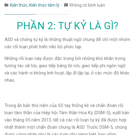
Kiến thức
,
Kiến thức tâm lý
Không có bình luận
PHẦN 2: TỰ KỶ LÀ GÌ?
ASD và chứng tự kỷ là những thuật ngữ chung để chỉ một nhóm
các rối loạn phát triển não bộ phức tạp.
Những rối loạn này được đặc trưng bởi những khó khăn trong
tương tác xã hội, giao tiếp bằng lời nói, giao tiếp phi ngôn ngữ
và các hành vi không linh hoạt, lặp đi lặp lại, ở các mức độ khác
nhau.
Trong ấn bản thứ năm của Sổ tay thống kê và chẩn đoán rối
loạn tâm thần của Hiệp hội Tâm thần Hoa Kỳ (DSM-5), xuất bản
vào tháng 05 năm 2013, tất cả các rối loạn tự kỷ đã được hợp
nhất thành một chẩn đoán chung là ASD. Trước DSM-5, chúng
được công nhận như là các tuýp phụ riêng biệt, bao gồm: