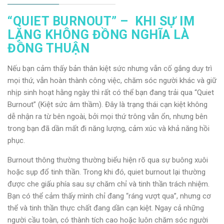
“QUIET BURNOUT” –
KHI SỰ IM
LẶNG KHÔNG ĐỒNG NGHĨA LÀ
ĐỒNG THUẬN
Nếu bạn cảm thấy bản thân kiệt sức nhưng vẫn cố gắng duy trì
mọi thứ, vẫn hoàn thành công việc, chăm sóc người khác và giữ
nhịp sinh hoạt hằng ngày thì rất có thể bạn đang trải qua “Quiet
Burnout” (Kiệt sức âm thầm). Đây là trạng thái cạn kiệt không
dễ nhận ra từ bên ngoài, bởi mọi thứ trông vẫn ổn, nhưng bên
trong bạn đã dần mất đi năng lượng, cảm xúc và khả năng hồi
phục.
Burnout thông thường thường biểu hiện rõ qua sự buông xuôi
hoặc sụp đổ tinh thần. Trong khi đó, quiet burnout lại thường
được che giấu phía sau sự chăm chỉ và tinh thần trách nhiệm.
Bạn có thể cảm thấy mình chỉ đang “ráng vượt qua”, nhưng cơ
thể và tinh thần thực chất đang dần cạn kiệt. Ngay cả những
người cầu toàn, có thành tích cao hoặc luôn chăm sóc người