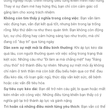
đồng nghiệp hoặc chính những điều từng khiến mình hào hứng.
Thay vì sự đam mê hay hứng thú, bạn chỉ còn cảm giác cố
gắng làm cho xong trách nhiệm.
Không còn tìm thấy ý nghĩa trong công việc:
Bạn vẫn làm
việc đúng hạn, vẫn đạt kết quả tốt, nhưng bên trong lại trống
rỗng. Mọi thứ diễn ra như theo quán tính. Bạn không còn động
lực, sự chủ động hay cảm hứng sáng tạo như trước, mà chỉ
đang cố “duy trì” qua từng ngày.
Dần xem sự mệt mỏi là điều bình thường:
Khi áp lực kéo dài
quá lâu, con người thường quen với việc sống trong trạng thái
kiệt sức. Những câu như “Đi làm ai mà chẳng mệt” hay “Ráng
chịu thôi” trở thành điều tự nhiên. Nhưng sự mệt mỏi ấy không
chỉ nằm ở tinh thần mà còn bắt đầu biểu hiện qua cơ thể: đau
đầu kéo dài, rối loạn giấc ngủ, thức dậy vẫn kiệt sức, dễ bệnh
hoặc các vấn đề tiêu hóa.
Sự tiêu cực kéo dài:
Bạn dễ trở nên cáu gắt, bi quan hoặc mất
kiên nhẫn với công việc. Những điều từng khiến bạn thấy có ý
nghĩa giờ lại trở thành áp lực và gánh nặng.
Trì hoãn cả những điều mình từng yêu thích:
Bạn vẫn có thể