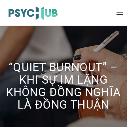
“QUIET BURNOUT” –
KHI SỰ IM LẶNG
KHÔNG ĐỒNG NGHĨA
LÀ ĐỒNG THUẬN