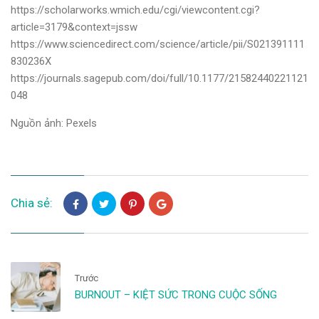
https://scholarworks.wmich.edu/cgi/viewcontent.cgi?
article=3179&context=jssw
https://www.sciencedirect.com/science/article/pii/S021391111
830236X
https://journals.sagepub.com/doi/full/10.1177/21582440221121
048
Nguồn ảnh: Pexels
Chia sẻ:
Trước
BURNOUT – KIỆT SỨC TRONG CUỘC SỐNG