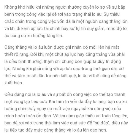
Không khó hiểu khi những người thường xuyên lo sợ về sự bấp
bênh trong công việc lại dễ rơi vào trạng thái lo âu. Sự thiếu
chắc chắn trong công việc vốn đã là một nguồn căng thẳng lớn,
và khi đi kèm áp lực tài chính hay sự tự tin suy giảm, mức độ lo
âu càng có xu hướng tăng lên.
Căng thẳng và lo âu luôn được ghi nhận có mối liên hệ mật
thiết rõ ràng. Đôi khi, một chút áp lực hay căng thẳng vừa phải
là điều bình thường, thậm chí chúng còn giúp ta duy trì động
lực. Nhưng khi phải sống với áp lực cao trong thời gian dài, cơ
thể và tâm trí sẽ dần trở nên kiệt quệ, lo âu vì thế cũng dễ dàng
xuất hiện.
Điều đáng nói là lo âu và sự bất ổn công việc có thể tạo thành
một vòng lặp tiêu cực. Khi tâm trí vốn đã đầy lo lắng, bạn có xu
hướng nhìn thấy nguy cơ mất việc ngay cả khi công việc của
mình hoàn toàn ổn định. Và khi cảm giác thiếu an toàn tăng lên,
bạn dễ rơi vào trạng thái làm việc quá sức để “bù đắp”, điều này
lại tiếp tục đẩy mức căng thẳng và lo âu lên cao hơn.