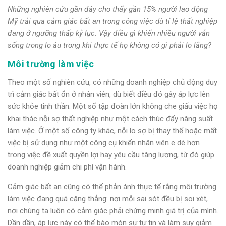
Những nghiên cứu gần đây cho thấy gần 15% người lao động
Mỹ trải qua cảm giác bất an trong công việc dù tỉ lệ thất nghiệp
đang ở ngưỡng thấp kỷ lục. Vậy điều gì khiến nhiều người vẫn
sống trong lo âu trong khi thực tế họ không có gì phải lo lắng?
Môi trường làm việc
Theo một số nghiên cứu, có những doanh nghiệp chủ động duy
trì cảm giác bất ổn ở nhân viên, dù biết điều đó gây áp lực lên
sức khỏe tinh thần. Một số tập đoàn lớn không che giấu việc họ
khai thác nỗi sợ thất nghiệp như một cách thúc đẩy năng suất
làm việc. Ở một số công ty khác, nỗi lo sợ bị thay thế hoặc mất
việc bị sử dụng như một công cụ khiến nhân viên e dè hơn
trong việc đề xuất quyền lợi hay yêu cầu tăng lương, từ đó giúp
doanh nghiệp giảm chi phí vận hành.
Cảm giác bất an cũng có thể phản ánh thực tế rằng môi trường
làm việc đang quá căng thẳng: nơi mỗi sai sót đều bị soi xét,
nơi chúng ta luôn có cảm giác phải chứng minh giá trị của mình.
Dần dần, áp lực này có thể bào mòn sự tự tin và làm suy giảm