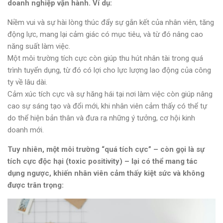
doanh nghiệp vận hành. Ví dụ:
Niềm vui và sự hài lòng thúc đẩy sự gắn kết của nhân viên, tăng
động lực, mang lại cảm giác có mục tiêu, và từ đó nâng cao
năng suất làm việc.
Một môi trường tích cực còn giúp thu hút nhân tài trong quá
trình tuyển dụng, từ đó có lợi cho lực lượng lao động của công
ty về lâu dài.
Cảm xúc tích cực và sự hăng hái tại nơi làm việc còn giúp nâng
cao sự sáng tạo và đổi mới, khi nhân viên cảm thấy có thể tự
do thể hiện bản thân và đưa ra những ý tưởng, cơ hội kinh
doanh mới.
Tuy
nhiên
,
một
môi
trường
“
quá
tích
cực
” –
còn
gọi
là
sự
t
ích
cực
độc
hại
(toxic positivity)
–
lại
có
thể
mang
tác
dụng
ngược
,
khiến
nhân
viên
cảm
thấy
kiệt
sức
và
không
được
trân
trọng: