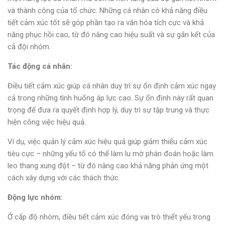
và
thành
công
của
tổ
chức
.
Những
cá
nhân
có
khả
năng
điều
tiết
cảm
xúc
tốt
sẽ
góp
phần
tạo
ra
văn
hóa
tích
cực
và
khả
năng
phục
hồi
cao
,
từ
đó
nâng
cao
hiệu
suất
và
sự
gắn
kết
của
cả
đội
nhóm
.
Tác động cá nhân:
Điều tiết cảm xúc giúp cá nhân duy trì sự ổn định cảm xúc ngay
cả trong những tình huống áp lực cao. Sự ổn định này rất quan
trọng để đưa ra quyết định hợp lý, duy trì sự tập trung và thực
hiện công việc hiệu quả.
Ví dụ, việc quản lý cảm xúc hiệu quả giúp giảm thiểu cảm xúc
tiêu cực – những yếu tố có thể làm lu mờ phán đoán hoặc làm
leo thang xung đột – từ đó nâng cao khả năng phản ứng một
cách xây dựng với các thách thức.
Động lực nhóm:
Ở cấp độ nhóm, điều tiết cảm xúc đóng vai trò thiết yếu trong