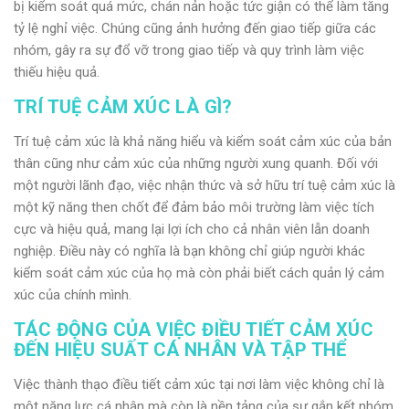
bị kiểm soát quá mức, chán nản hoặc tức giận có thể làm tăng
tỷ lệ nghỉ việc. Chúng cũng ảnh hưởng đến giao tiếp giữa các
nhóm, gây ra sự đổ vỡ trong giao tiếp và quy trình làm việc
thiếu hiệu quả.
TRÍ TUỆ CẢM XÚC LÀ GÌ?
Trí tuệ cảm xúc là khả năng hiểu và kiểm soát cảm xúc của bản
thân cũng như cảm xúc của những người xung quanh.
Đối với
một người lãnh đạo, việc nhận thức và sở hữu trí tuệ cảm xúc là
một kỹ năng then chốt để đảm bảo môi trường làm việc tích
cực và hiệu quả, mang lại lợi ích cho cả nhân viên lẫn doanh
nghiệp. Điều này có nghĩa là bạn không chỉ giúp người khác
kiểm soát cảm xúc của họ mà còn phải biết cách quản lý cảm
xúc của chính mình.
TÁC ĐỘNG CỦA VIỆC ĐIỀU TIẾT CẢM XÚC
ĐẾN HIỆU SUẤT CÁ NHÂN VÀ TẬP THỂ
Việc
thành
thạo
điều
tiết
cảm
xúc
tại
nơi
làm
việc
không
chỉ
là
một
năng
lực
cá
nhân
mà
còn
là
nền
tảng
của
sự
gắn
kết
nhóm