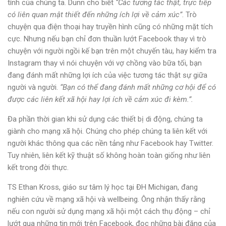
tính của chúng ta. Dunn cho biết
“Các tương tác thật, trực tiếp
có liên quan mật thiết đến những ích lợi về cảm xúc”
. Trò
chuyện qua điện thoại hay truyền hình cũng có những mặt tích
cực. Nhưng nếu bạn chỉ đơn thuần lướt Facebook thay vì trò
chuyện với người ngồi kế bạn trên một chuyến tàu, hay kiểm tra
Instagram thay vì nói chuyện với vợ chồng vào bữa tối, bạn
đang đánh mất những lợi ích của việc tương tác thật sự giữa
người và người.
“Bạn có thể đang đánh mất những cơ hội để có
được các liên kết xã hội hay lợi ích về cảm xúc đi kèm.”.
Đa phần thời gian khi sử dụng các thiết bị di động, chúng ta
giành cho mạng xã hội. Chúng cho phép chúng ta liên kết với
người khác thông qua các nền tảng như Facebook hay Twitter.
Tuy nhiên, liên kết kỹ thuật số không hoàn toàn giống như liên
kết trong đời thực.
TS Ethan Kross, giáo sư tâm lý học tại ĐH Michigan, đang
nghiên cứu về mạng xã hội và wellbeing. Ông nhận thấy rằng
nếu con người sử dụng mạng xã hội một cách thụ động – chỉ
lướt qua những tin mới trên Facebook, đọc những bài đăng của