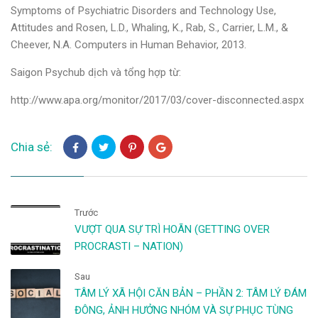
Symptoms of Psychiatric Disorders and Technology Use,
Attitudes and Rosen, L.D., Whaling, K., Rab, S., Carrier, L.M., &
Cheever, N.A. Computers in Human Behavior, 2013.
Saigon Psychub dịch và tổng hợp từ:
http://www.apa.org/monitor/2017/03/cover-disconnected.aspx
Chia sẻ:
Trước
VƯỢT QUA SỰ TRÌ HOÃN (GETTING OVER
PROCRASTI – NATION)
Sau
TÂM LÝ XÃ HỘI CĂN BẢN – PHẦN 2: TÂM LÝ ĐÁM
ĐÔNG, ẢNH HƯỞNG NHÓM VÀ SỰ PHỤC TÙNG