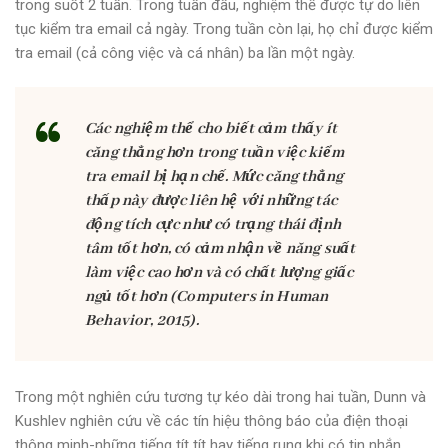
trong suốt 2 tuần. Trong tuần đầu, nghiệm thể được tự do liên
tục kiểm tra email cả ngày. Trong tuần còn lại, họ chỉ được kiểm
tra email (cả công việc và cá nhân) ba lần một ngày.
Các nghiệm thể cho biết cảm thấy ít
căng thẳng hơn trong tuần việc kiểm
tra email bị hạn chế. Mức căng thẳng
thấp này được liên hệ với những tác
động tích cực như có trạng thái định
tâm tốt hơn, có cảm nhận về năng suất
làm việc cao hơn và có chất lượng giấc
ngủ tốt hơn (Computers in Human
Behavior, 2015).
Trong một nghiên cứu tương tự kéo dài trong hai tuần, Dunn và
Kushlev nghiên cứu về các tín hiệu thông báo của điện thoại
thông minh-những tiếng tít tít hay tiếng rung khi có tin nhắn,