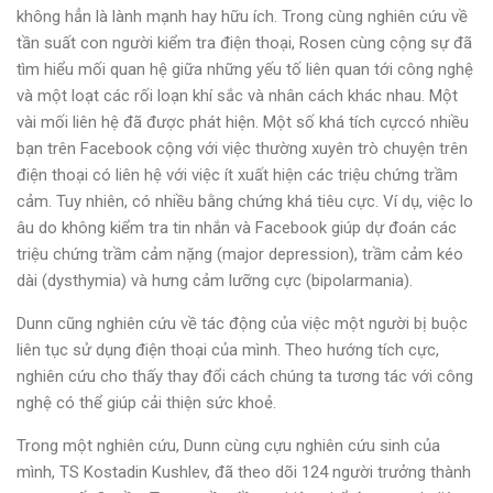
không hẳn là lành mạnh hay hữu ích. Trong cùng nghiên cứu về
tần suất con người kiểm tra điện thoại, Rosen cùng cộng sự đã
tìm hiểu mối quan hệ giữa những yếu tố liên quan tới công nghệ
và một loạt các rối loạn khí sắc và nhân cách khác nhau. Một
vài mối liên hệ đã được phát hiện. Một số khá tích cựccó nhiều
bạn trên Facebook cộng với việc thường xuyên trò chuyện trên
điện thoại có liên hệ với việc ít xuất hiện các triệu chứng trầm
cảm. Tuy nhiên, có nhiều bằng chứng khá tiêu cực. Ví dụ, việc lo
âu do không kiểm tra tin nhắn và Facebook giúp dự đoán các
triệu chứng trầm cảm nặng (major depression), trầm cảm kéo
dài (dysthymia) và hưng cảm lưỡng cực (bipolarmania).
Dunn cũng nghiên cứu về tác động của việc một người bị buộc
liên tục sử dụng điện thoại của mình. Theo hướng tích cực,
nghiên cứu cho thấy thay đổi cách chúng ta tương tác với công
nghệ có thể giúp cải thiện sức khoẻ.
Trong một nghiên cứu, Dunn cùng cựu nghiên cứu sinh của
mình, TS Kostadin Kushlev, đã theo dõi 124 người trưởng thành