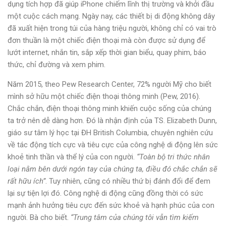
dụng tích hợp đã giúp iPhone chiếm lĩnh thị trường và khởi đầu
một cuộc cách mạng. Ngày nay, các thiết bị di động không dây
đã xuất hiện trong túi của hàng triệu người, không chỉ có vai trò
đơn thuần là một chiếc điện thoại mà còn được sử dụng để
lướt internet, nhắn tin, sắp xếp thời gian biểu, quay phim, báo
thức, chỉ đường và xem phim.
Năm 2015, theo Pew Research Center, 72% người Mỹ cho biết
mình sở hữu một chiếc điện thoại thông minh (Pew, 2016).
Chắc chắn, điện thoại thông minh khiến cuộc sống của chúng
ta trở nên dễ dàng hơn. Đó là nhận định của TS. Elizabeth Dunn,
giáo sư tâm lý học tại ĐH British Columbia, chuyên nghiên cứu
về tác động tích cực và tiêu cực của công nghệ di động lên sức
khoẻ tinh thần và thể lý của con người.
“Toàn bộ tri thức nhân
loại nằm bên dưới ngón tay của chúng ta, điều đó chắc chắn sẽ
rất hữu ích”
. Tuy nhiên, cũng có nhiều thứ bị đánh đổi để đem
lại sự tiện lợi đó. Công nghệ di động cũng đồng thời có sức
mạnh ảnh hưởng tiêu cực đến sức khoẻ và hạnh phúc của con
người. Bà cho biết.
“Trung tâm của chúng tôi vẫn tìm kiếm