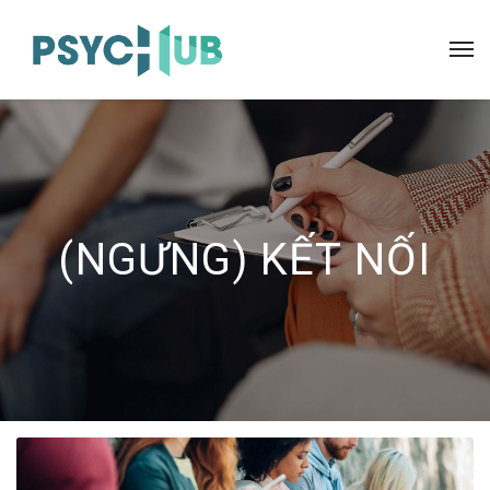
(NGƯNG) KẾT NỐI