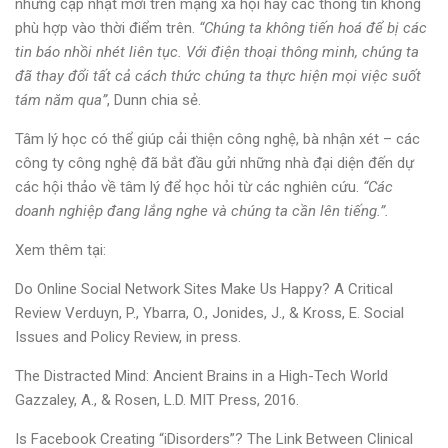
những cập nhật mới trên mạng xã hội hay các thông tin không
phù hợp vào thời điểm trên.
“Chúng ta không tiến hoá để bị các
tin báo nhồi nhét liên tục. Với điện thoại thông minh, chúng ta
đã thay đổi tất cả cách thức chúng ta thực hiện mọi việc suốt
tám năm qua”
, Dunn chia sẻ.
Tâm lý học có thể giúp cải thiện công nghệ, bà nhận xét – các
công ty công nghệ đã bắt đầu gửi những nhà đại diện đến dự
các hội thảo về tâm lý để học hỏi từ các nghiên cứu.
“Các
doanh nghiệp đang lắng nghe và chúng ta cần lên tiếng.”.
Xem thêm tại:
Do Online Social Network Sites Make Us Happy? A Critical
Review Verduyn, P., Ybarra, O., Jonides, J., & Kross, E. Social
Issues and Policy Review, in press.
The Distracted Mind: Ancient Brains in a High-Tech World
Gazzaley, A., & Rosen, L.D. MIT Press, 2016.
Is Facebook Creating “iDisorders”? The Link Between Clinical