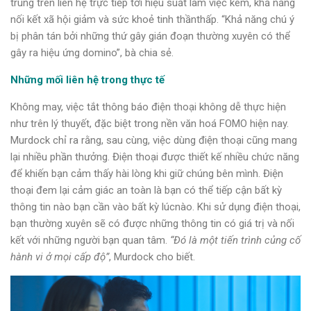
trung trên liên hệ trực tiếp tới hiệu suất làm việc kém, khả năng
nối kết xã hội giảm và sức khoẻ tinh thầnthấp. “Khả năng chú ý
bị phân tán bởi những thứ gây gián đoạn thường xuyên có thể
gây ra hiệu ứng domino”, bà chia sẻ.
Những mối liên hệ trong thực tế
Không may, việc tắt thông báo điện thoại không dễ thực hiện
như trên lý thuyết, đặc biệt trong nền văn hoá FOMO hiện nay.
Murdock chỉ ra rằng, sau cùng, việc dùng điện thoại cũng mang
lại nhiều phần thưởng. Điện thoại được thiết kế nhiều chức năng
để khiến bạn cảm thấy hài lòng khi giữ chúng bên mình. Điện
thoại đem lại cảm giác an toàn là bạn có thể tiếp cận bất kỳ
thông tin nào bạn cần vào bất kỳ lúcnào. Khi sử dụng điện thoại,
bạn thường xuyên sẽ có được những thông tin có giá trị và nối
kết với những người bạn quan tâm.
“Đó là một tiến trình củng cố
hành vi ở mọi cấp độ”
, Murdock cho biết.