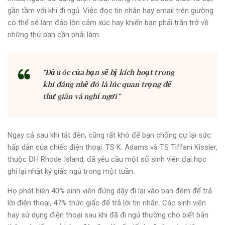
gần tầm với khi đi ngủ. Việc đọc tin nhắn hay email trên giường
có thể sẽ làm đảo lộn cảm xúc hay khiến bạn phải trăn trở về
những thứ bạn cần phải làm.
“Đầu óc của bạn sẽ bị kích hoạt trong
khi đáng nhẽ đó là lúc quan trọng để
thư giãn và nghỉ ngơi”
Ngay cả sau khi tắt đèn, cũng rất khó để bạn chống cự lại sức
hấp dẫn của chiếc điện thoại. TS K. Adams và TS Tiffani Kissler,
thuộc ĐH Rhode Island, đã yêu cầu một số sinh viên đại học
ghi lại nhật ký giấc ngủ trong một tuần.
Họ phát hiên 40% sinh viên đứng dậy đi lại vào ban đêm để trả
lời điện thoại, 47% thức giấc để trả lời tin nhắn. Các sinh viên
hay sử dụng điện thoại sau khi đã đi ngủ thường cho biết bản