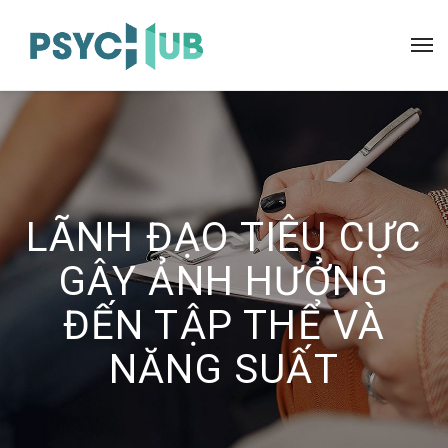
LÃNH ĐẠO TIÊU CỰC
GÂY ẢNH HƯỞNG
ĐẾN TẬP THỂ VÀ
NĂNG SUẤT