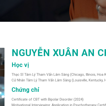
NGUYỄN XUÂN AN C
Học vị
Thạc Sĩ Tâm Lý Tham Vấn Lâm Sàng (Chicago, Illinois, Hoa 
Cử Nhân Tâm Lý Tham Vấn Lâm Sàng (Louisville, Kentucky, 
Chứng chỉ
Certificate of CBT with Bipolar Disorder (2024)
Motivational Interviewing: Application in Psychotherapy Certif