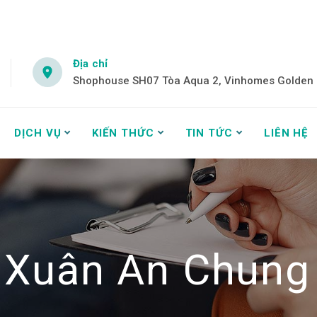
Địa chỉ
Shophouse SH07 Tòa Aqua 2, Vinhomes Golden R
DỊCH VỤ
KIẾN THỨC
TIN TỨC
LIÊN HỆ
Xuân An Chung 