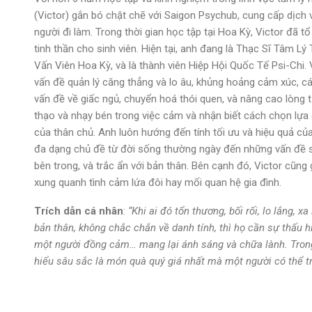
(Victor) gắn bó chặt chẽ với Saigon Psychub, cung cấp dịch vụ
người đi làm. Trong thời gian học tập tại Hoa Kỳ, Victor đã 
tinh thần cho sinh viên. Hiện tại, anh đang là Thạc Sĩ Tâm 
Vấn Viên Hoa Kỳ, và là thành viên Hiệp Hội Quốc Tế Psi-Chi.
vấn đề quản lý căng thẳng và lo âu, khủng hoảng cảm xúc, c
vấn đề về giấc ngủ, chuyển hoá thói quen, và nâng cao lòng t
thạo và nhạy bén trong việc cảm và nhận biết cách chọn lựa c
của thân chủ. Anh luôn hướng đến tính tối ưu và hiệu quả của t
đa dạng chủ đề từ đời sống thường ngày đến những vấn đề s
bên trong, và trắc ẩn với bản thân. Bên cạnh đó, Victor cũng
xung quanh tình cảm lứa đôi hay mối quan hệ gia đình.
Trích dẫn cá nhân
:
“Khi ai đó tổn thương, bối rối, lo lắng, xa
bản thân, không chắc chắn về danh tính, thì họ cần sự thấu
một người đồng cảm… mang lại ánh sáng và chữa lành. Trong 
hiểu sâu sắc là món quà quý giá nhất mà một người có thể tr