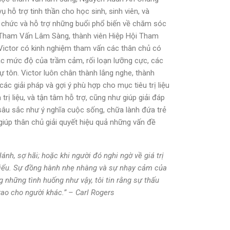
 hỗ trợ tinh thần cho học sinh, sinh viên, và
tổ chức và hỗ trợ những buổi phổ biến về chăm sóc
Lý Tham Vấn Lâm Sàng, thành viên Hiệp Hội Tham
 Victor có kinh nghiệm tham vấn các thân chủ có
ác mức độ của trầm cảm, rối loạn lưỡng cực, các
ự tôn. Victor luôn chân thành lắng nghe, thành
ác giải pháp và gợi ý phù hợp cho mục tiêu trị liệu
rị liệu, và tận tâm hỗ trợ, cũng như giúp giải đáp
âu sắc như ý nghĩa cuộc sống, chữa lành đứa trẻ
 giúp thân chủ giải quyết hiệu quả những vấn đề
 lánh, sợ hãi; hoặc khi người đó nghi ngờ về giá trị
 hiểu. Sự đồng hành nhẹ nhàng và sự nhạy cảm của
những tình huống như vậy, tôi tin rằng sự thấu
ao cho người khác.” – Carl Rogers