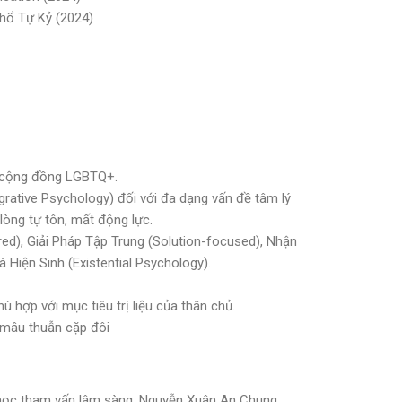
hổ Tự Kỷ (2024)
 và cộng đồng LGBTQ+.
grative Psychology) đối với đa dạng vấn đề tâm lý
 lòng tự tôn, mất động lực.
ed), Giải Pháp Tập Trung (Solution-focused), Nhận
Hiện Sinh (Existential Psychology).
 hợp với mục tiêu trị liệu của thân chủ.
à mâu thuẫn cặp đôi
ý học tham vấn lâm sàng, Nguyễn Xuân An Chung