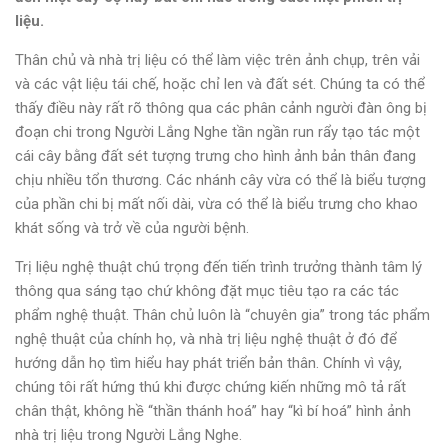
liệu.
Thân chủ và nhà trị liệu có thể làm việc trên ảnh chụp, trên vải
và các vật liệu tái chế, hoặc chỉ len và đất sét. Chúng ta có thể
thấy điều này rất rõ thông qua các phân cảnh người đàn ông bị
đoạn chi trong Người Lắng Nghe tần ngần run rẩy tạo tác một
cái cây bằng đất sét tượng trưng cho hình ảnh bản thân đang
chịu nhiều tổn thương. Các nhánh cây vừa có thể là biểu tượng
của phần chi bị mất nối dài, vừa có thể là biểu trưng cho khao
khát sống và trở về của người bệnh.
Trị liệu nghệ thuật chú trọng đến tiến trình trưởng thành tâm lý
thông qua sáng tạo chứ không đặt mục tiêu tạo ra các tác
phẩm nghệ thuật. Thân chủ luôn là “chuyên gia” trong tác phẩm
nghệ thuật của chính họ, và nhà trị liệu nghệ thuật ở đó để
hướng dẫn họ tìm hiểu hay phát triển bản thân. Chính vì vậy,
chúng tôi rất hứng thú khi được chứng kiến những mô tả rất
chân thật, không hề “thần thánh hoá” hay “kì bí hoá” hình ảnh
nhà trị liệu trong Người Lắng Nghe.