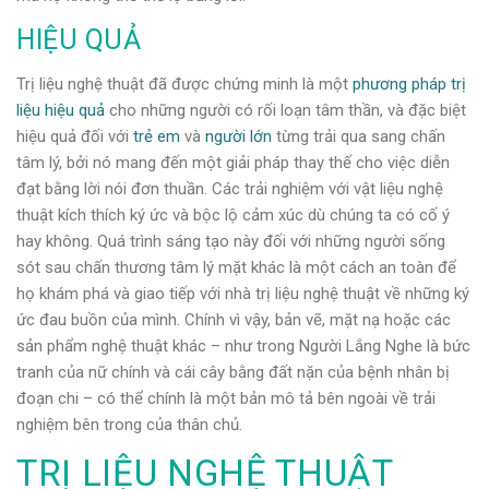
HIỆU QUẢ
Trị liệu nghệ thuật đã được chứng minh là một
phương pháp trị
liệu hiệu quả
cho những người có rối loạn tâm thần, và đặc biệt
hiệu quả đối với
trẻ em
và
người lớn
từng trải qua sang chấn
tâm lý, bởi nó mang đến một giải pháp thay thế cho việc diễn
đạt bằng lời nói đơn thuần. Các trải nghiệm với vật liệu nghệ
thuật kích thích ký ức và bộc lộ cảm xúc dù chúng ta có cố ý
hay không. Quá trình sáng tạo này đối với những người sống
sót sau chấn thương tâm lý mặt khác là một cách an toàn để
họ khám phá và giao tiếp với nhà trị liệu nghệ thuật về những ký
ức đau buồn của mình. Chính vì vậy, bản vẽ, mặt nạ hoặc các
sản phẩm nghệ thuật khác – như trong Người Lắng Nghe là bức
tranh của nữ chính và cái cây bằng đất nặn của bệnh nhân bị
đoạn chi – có thể chính là một bản mô tả bên ngoài về trải
nghiệm bên trong của thân chủ.
TRỊ LIỆU NGHỆ THUẬT