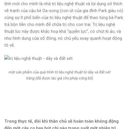
tính mới cho mình là nhà trị liệu nghệ thuật và lợi dụng sở thích
vẽ tranh của cậu bé Da-song (con út của gia đình Park giàu có)
cùng sự ít phổ biến của trị liệu nghệ thuật để thao túng bà Park
trả bộn tiền cho mình để chữa trị cho con trai. Trị liệu nghệ
thuật lúc này được khắc hoạ khá “quyền lực”, có chút kì ảo, và
như hình dung của số đông, nó chủ yếu xoay quanh hoạt động
tô vẽ.
một sản phẩm của quá trình trị liệu nghệ thuật từ dây và đất sét
trắng (đã được tác giả cho phép công bố)
Trong thực tế, đôi khi thân chủ sẽ hoàn toàn không động
đến một cây cọ hay bút chì nào trong suốt một phiên trị