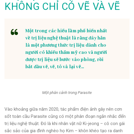
KHÔNG CHỈ CÓ VẼ VÀ VẼ
Một trong các hiểu lầm phổ biến nhất
về trị liệu nghệ thuật là rằng đây hẳn
là một phương thức trị liệu dành cho
người có khiếu thẩm mỹ cao và người
được trị liệu sẽ bước vào phòng, rồi
bắt đầu vẽ, vẽ, tô và lại vẽ…
Một phân cảnh trong Parasite
Vào khoảng giữa năm 2020, tác phẩm điện ảnh gây nên cơn
sốt toàn cầu Parasite cũng có một phân đoạn ngắn nhắc đến
trị liệu nghệ thuật. Đó là khi nhân vật nữ Ki-jeong – cô con gái
sắc sảo của gia đình nghèo họ Kim – khôn khéo tạo ra danh