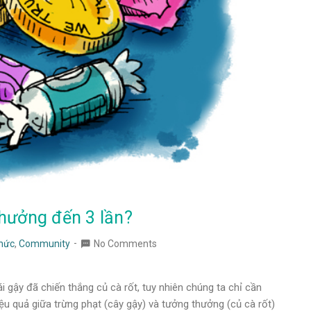
hưởng đến 3 lần?
thức
,
Community
No Comments
i gậy đã chiến thắng củ cà rốt, tuy nhiên chúng ta chỉ cần
ệu quả giữa trừng phạt (cây gậy) và tưởng thưởng (củ cà rốt)